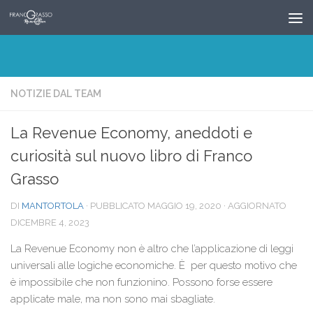
Salta al contenuto
NOTIZIE DAL TEAM
La Revenue Economy, aneddoti e
curiosità sul nuovo libro di Franco
Grasso
DI
MANTORTOLA
· PUBBLICATO
MAGGIO 19, 2020
· AGGIORNATO
DICEMBRE 4, 2023
La Revenue Economy non è altro che l’applicazione di leggi
universali alle logiche economiche. È per questo motivo che
è impossibile che non funzionino. Possono forse essere
applicate male, ma non sono mai sbagliate.