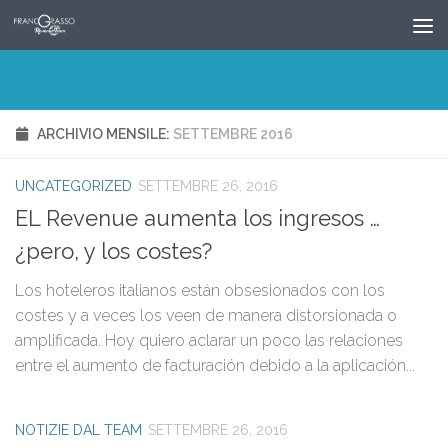
Salta al contenuto
ARCHIVIO MENSILE:
SETTEMBRE 2016
UNCATEGORIZED
SETTEMBRE 26, 2016
EL Revenue aumenta los ingresos …
¿pero, y los costes?
Los hoteleros italianos están obsesionados con los
costes y a veces los veen de manera distorsionada o
amplificada. Hoy quiero aclarar un poco las relaciones
entre el aumento de facturación debido a la aplicación...
NOTIZIE DAL TEAM
SETTEMBRE 26, 2016