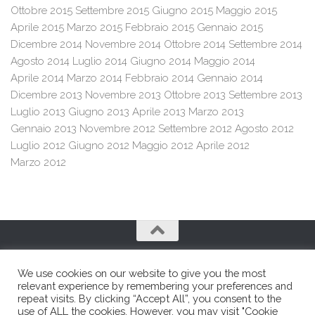
Ottobre 2015
Settembre 2015
Giugno 2015
Maggio 2015
Aprile 2015
Marzo 2015
Febbraio 2015
Gennaio 2015
Dicembre 2014
Novembre 2014
Ottobre 2014
Settembre 2014
Agosto 2014
Luglio 2014
Giugno 2014
Maggio 2014
Aprile 2014
Marzo 2014
Febbraio 2014
Gennaio 2014
Dicembre 2013
Novembre 2013
Ottobre 2013
Settembre 2013
Luglio 2013
Giugno 2013
Aprile 2013
Marzo 2013
Gennaio 2013
Novembre 2012
Settembre 2012
Agosto 2012
Luglio 2012
Giugno 2012
Maggio 2012
Aprile 2012
Marzo 2012
We use cookies on our website to give you the most
relevant experience by remembering your preferences and
repeat visits. By clicking “Accept All”, you consent to the
use of ALL the cookies. However, you may visit "Cookie
Franco e Franco SRL © 2026. All Rights Reserved.