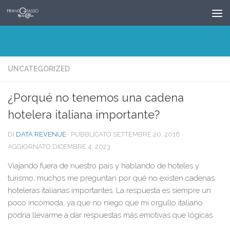
Salta al contenuto
UNCATEGORIZED
¿Porqué no tenemos una cadena
hotelera italiana importante?
DI
DATA REVENUE
· PUBBLICATO
SETTEMBRE 20, 2016
·
AGGIORNATO
DICEMBRE 4, 2023
Viajando fuera de nuestro país y hablando de hoteles y
turismo, muchos me preguntan por qué no existen cadenas
hoteleras italianas importantes. La respuesta es siempre un
poco incómoda, ya que no niego que mi orgullo italiano
podría llevarme a dar respuestas más emotivas que lógicas.