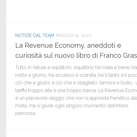
NOTIZIE DAL TEAM
MAGGIO 19, 2020
La Revenue Economy, aneddoti e
curiosità sul nuovo libro di Franco Gra
Tutto in natura è equilibrio: equilibrio tra male e bene, tra
notte e giorno, tra eccesso e scarsità, tra il tanto e il poc
ciò che è giusto e ciò che è sbagliato, l’amore e l’odio…
tariffa troppo alta e una troppo bassa. La Revenue Ec
è un piacevole viaggio che non si appresta frenetico all
meta, ma si gode ogni singolo momento dell’intero
percorso.