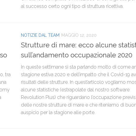
al successo certo ogni tipo di struttura ricettiva.
NOTIZIE DAL TEAM
MAGGIO 12, 2020
Strutture di mare: ecco alcune statis
sso
sull’andamento occupazionale 2020
In queste settimane si sta parlando molto di come an
o, tra
stagione estiva 2020 e dell’impatto che il Covid-19 av
 una
risultati delle strutture. In quest’articolo vogliamo mos
onomy
alcune statistiche (estrapolate dal nostro software
a
Revolution Plus) che riguardano l’occupazione previs
delle nostre strutture di mare e che riteniamo di buo
auspicio per la stagione alle porte.