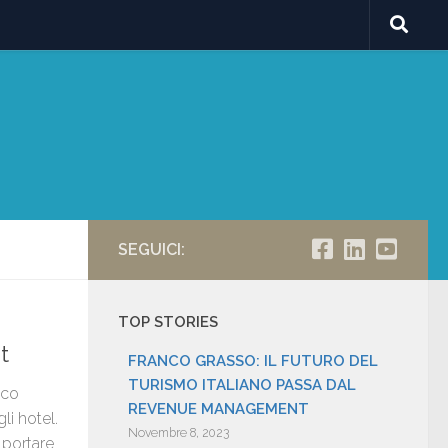
SEGUICI:
TOP STORIES
t
FRANCO GRASSO: IL FUTURO DEL
TURISMO ITALIANO PASSA DAL
nco
REVENUE MANAGEMENT
li hotel.
Novembre 8, 2023
 portare