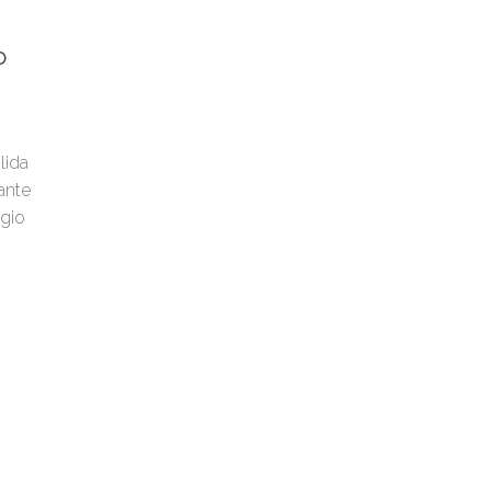
o
lida
ante
ggio