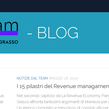
- BLOG
NOTIZIE DAL TEAM
MAGGIO 26, 2020
I 15 pilastri del Revenue managamen
ue,
Nel secondo capitolo de La Revenue Economy, Fra
li.
Grasso affronta tantissimi argomenti di interesse per g
Un elenco completo e minuzioso di consigli utili per