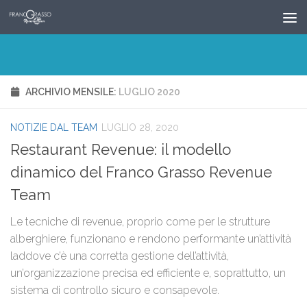
Salta al contenuto
ARCHIVIO MENSILE:
LUGLIO 2020
NOTIZIE DAL TEAM
LUGLIO 28, 2020
Restaurant Revenue: il modello
dinamico del Franco Grasso Revenue
Team
Le tecniche di revenue, proprio come per le strutture
alberghiere, funzionano e rendono performante un’attività
laddove c’è una corretta gestione dell’attività,
un’organizzazione precisa ed efficiente e, soprattutto, un
sistema di controllo sicuro e consapevole.