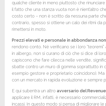
qualche cliente in meno piuttosto che rinunciare 
il fatto che una stanza vuota non è nient’altro 
costo certo – non è scritto da nessuna parte ch
contrario, spesso si ottiene un calo dei ritmi da
rimettersi in moto.
Prezzi elevati e personale in abbondanza non 
rendono conto. Né verificano se i loro “teoremi” 
in albergo, non si curano di ciò che si dice di lor
capiscono che fare cilecca nelle vendite, significa
sbatte contro un muro di gomma soprattutto in qu
esempio gestore e proprietario coincidono). Ma pr
con un mercato in rapida evoluzione e sempre più
E qui subentra un altro
avversario del Revenu
applicare il RM, infatti, è necessario commercial
incassi. In questo modo si pensa di migliorare 