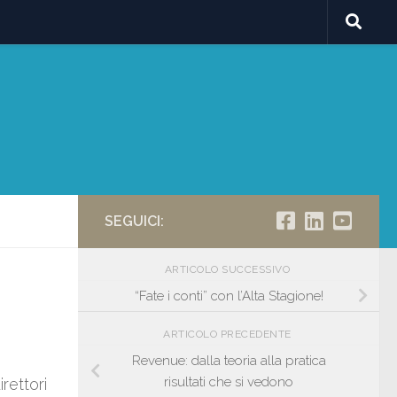
SEGUICI:
ARTICOLO SUCCESSIVO
“Fate i conti” con l’Alta Stagione!
ARTICOLO PRECEDENTE
Revenue: dalla teoria alla pratica
risultati che si vedono
rettori