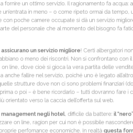
a fornire un ottimo servizio. Il ragionamento fa acqua: 
che un’entrata in meno – o come ripeto ormai da tempo, 
e con poche camere occupate si dà un servizio migliore
 parte del personale che al momento del bisogno fa fati
assicurano un servizio migliore
! Certi albergatori no
abbiano o meno dei riscontri. Non si confrontano con il 
o on line, dove cioè si gioca la vera partita delle vendi
 anche fallire nel servizio, poiché uno è legato all’altro
elle strutture dove non ci sono problemi finanziari (d
ima o poi – è bene ricordarlo – tutti dovranno fare i c
 orientato verso la caccia dell’offerta sul web.
e management negli hotel
, difficile da battere:
il “nero
izzare on line, ragion per cui non è possibile nascondere
le proprie perfomance economiche. In realtà
questa for