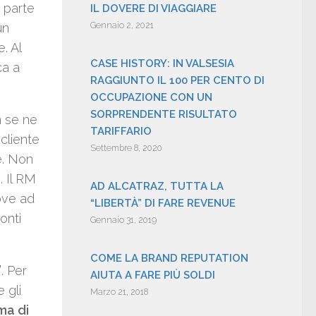
a parte
IL DOVERE DI VIAGGIARE
Gennaio 2, 2021
un
. Al
CASE HISTORY: IN VALSESIA
ca a
RAGGIUNTO IL 100 PER CENTO DI
OCCUPAZIONE CON UN
SORPRENDENTE RISULTATO
n se ne
TARIFFARIO
cliente
Settembre 8, 2020
te. Non
. Il RM
AD ALCATRAZ, TUTTA LA
ove ad
“LIBERTÀ” DI FARE REVENUE
onti
Gennaio 31, 2019
COME LA BRAND REPUTATION
”
. Per
AIUTA A FARE PIÙ SOLDI
 gli
Marzo 21, 2018
ma di