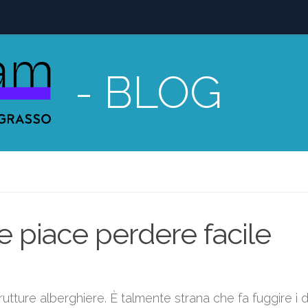
- BLOG
e piace perdere facile
rutture alberghiere. È talmente strana che fa fuggire i di