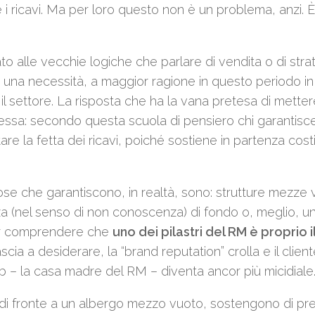
re i ricavi. Ma per loro questo non è un problema, anzi. È
o alle vecchie logiche che parlare di vendita o di stra
 una necessità, a maggior ragione in questo periodo in 
 il settore. La risposta che ha la vana pretesa di metter
ssa: secondo questa scuola di pensiero chi garantisc
re la fetta dei ricavi, poiché sostiene in partenza costi
se che garantiscono, in realtà, sono: strutture mezze 
nza (nel senso di non conoscenza) di fondo o, meglio, u
 far comprendere che
uno dei pilastri del RM è proprio i
ascia a desiderare, la “brand reputation” crolla e il clien
eb – la casa madre del RM – diventa ancor più micidiale
, di fronte a un albergo mezzo vuoto, sostengono di pre