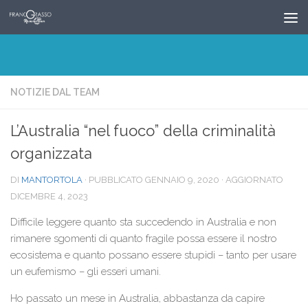
Salta al contenuto
NOTIZIE DAL TEAM
L’Australia “nel fuoco” della criminalità
organizzata
DI
MANTORTOLA
· PUBBLICATO
GENNAIO 9, 2020
· AGGIORNATO
DICEMBRE 4, 2023
Difficile leggere quanto sta succedendo in Australia e non
rimanere sgomenti di quanto fragile possa essere il nostro
ecosistema e quanto possano essere stupidi – tanto per usare
un eufemismo – gli esseri umani.
Ho passato un mese in Australia, abbastanza da capire