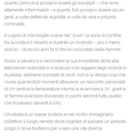
quanto pericolosi possano essere gli eucalipti – che sono
altamente infiammabili – e quanto folli possano essere alcuni
gesti, a volte dettati da stupidità, a volte da vera e propria
criminalità.
Il cugino di mia moglie viveva nel “
bush
”, la zona di confine
tra la costa e il deserto e durante un incendio – più o meno
doloso – di alcuni anni fa si ritrovò circondato dalle fiamme.
Riuscì a salvarsi e a raccontare la sua incredibile storia alla
televisione nazionale e vi assicuro che leggere degli incendi in
Australia, sebbene corredati di morti, non è la stessa cosa che
vivere quei terribili momenti attraverso un racconto personale
di chi sentiva la temperatura intorno a sé arrivare a 70 gradi e
le fiamme avanzare divorando in pochi secondi tutto quello
che trovavano davanti a loro.
L’Australia è un paese lontano e nel nostro immaginario
collettivo il luogo remoto dove sognare di passare un periodo
lungo o dove trasferirsi per vivere una vita diversa.