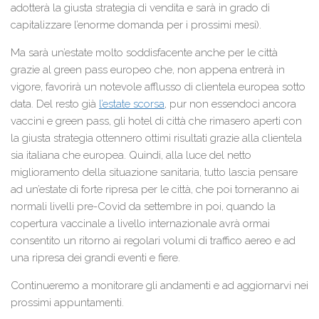
adotterà la giusta strategia di vendita e sarà in grado di
capitalizzare l’enorme domanda per i prossimi mesi).
Ma sarà un’estate molto soddisfacente anche per le città
grazie al green pass europeo che, non appena entrerà in
vigore, favorirà un notevole afflusso di clientela europea sotto
data. Del resto già
l’estate scorsa
, pur non essendoci ancora
vaccini e green pass, gli hotel di città che rimasero aperti con
la giusta strategia ottennero ottimi risultati grazie alla clientela
sia italiana che europea. Quindi, alla luce del netto
miglioramento della situazione sanitaria, tutto lascia pensare
ad un’estate di forte ripresa per le città, che poi torneranno ai
normali livelli pre-Covid da settembre in poi, quando la
copertura vaccinale a livello internazionale avrà ormai
consentito un ritorno ai regolari volumi di traffico aereo e ad
una ripresa dei grandi eventi e fiere.
Continueremo a monitorare gli andamenti e ad aggiornarvi nei
prossimi appuntamenti.