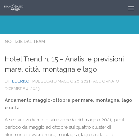
Salta al contenuto
NOTIZIE DAL TEAM
Hotel Trend n. 15 – Analisi e previsioni
mare, città, montagna e lago
DI
FEDERICO
· PUBBLICATO
MAGGIO 20, 2021
· AGGIORNATO
DICEMBRE 4, 2023
Andamento maggio-ottobre per mare, montagna, lago
e città
A seguire vediamo la situazione (al 16 maggio 2021) per il
periodo da maggio ad ottobre sui quattro cluster di
riferimento, ovvero mare, montagna, lago e città, e la