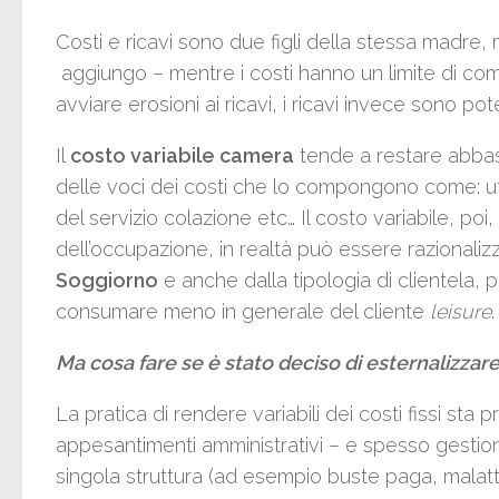
Costi e ricavi sono due figli della stessa madre, m
aggiungo – mentre i costi hanno un limite di com
avviare erosioni ai ricavi, i ricavi invece sono pote
Il
costo variabile camera
tende a restare abbas
delle voci dei costi che lo compongono come: ut
del servizio colazione etc… Il costo variabile, po
dell’occupazione, in realtà può essere razionaliz
Soggiorno
e anche dalla tipologia di clientela,
consumare meno in generale del cliente
leisure
.
Ma cosa fare se è stato deciso di esternalizzare 
La pratica di rendere variabili dei costi fissi st
appesantimenti amministrativi – e spesso gestiona
singola struttura (ad esempio buste paga, malatti