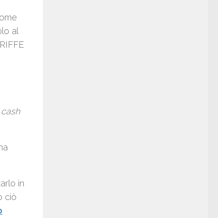
 come
lo al
ARIFFE
l
cash
na
arlo in
o ciò
o