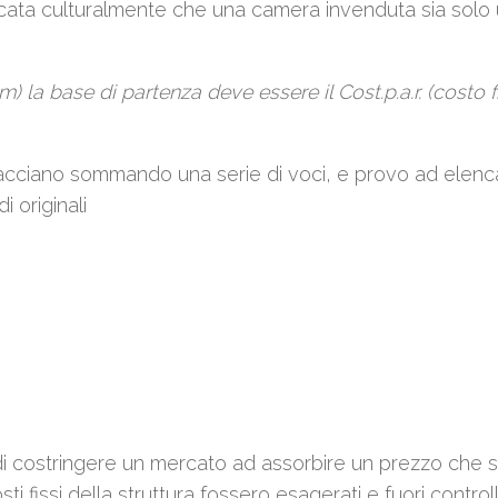
dicata culturalmente che una camera invenduta sia solo
) la base di partenza deve essere il Cost.p.a.r. (costo f
facciano sommando una serie di voci, e provo ad elen
 originali
i costringere un mercato ad assorbire un prezzo che s
ti fissi della struttura fossero esagerati e fuori control