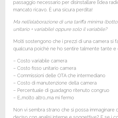
passaggio necessario per disinstallare l’idea ra
mancato ricavo. È una sicura perdita!
Ma nell’elaborazione di una tariffa minima (bottom
unitario + variabile) oppure solo il variabile?
Molti sostengono che i prezzi di una camera si 
qualcuna poiché ne ho sentire talmente tante e di
– Costo variabile camera
– Costo fisso unitario camera
– Commissioni delle OTA che intermediano
– Costo di manutenzione della camera
– Percentuale di guadagno ritenuto congruo
– E…molto altro…ma mi fermo
Non vi sembra strano che si possa immaginare d
deciso con analisi interne e soggettive? E se i cos