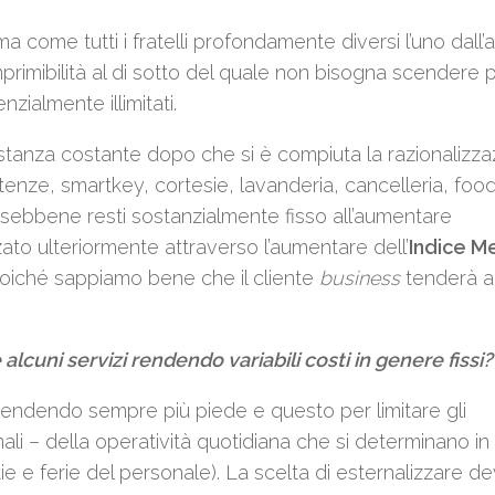
a come tutti i fratelli profondamente diversi l’uno dall’a
primibilità al di sotto del quale non bisogna scendere 
nzialmente illimitati.
tanza costante dopo che si è compiuta la razionalizza
enze, smartkey, cortesie, lavanderia, cancelleria, foo
i, sebbene resti sostanzialmente fisso all’aumentare
zato ulteriormente attraverso l’aumentare dell’
Indice M
 poiché sappiamo bene che il cliente
business
tenderà a
alcuni servizi rendendo variabili costi in genere fissi?
a prendendo sempre più piede e questo per limitare gli
li – della operatività quotidiana che si determinano in
e e ferie del personale). La scelta di esternalizzare d