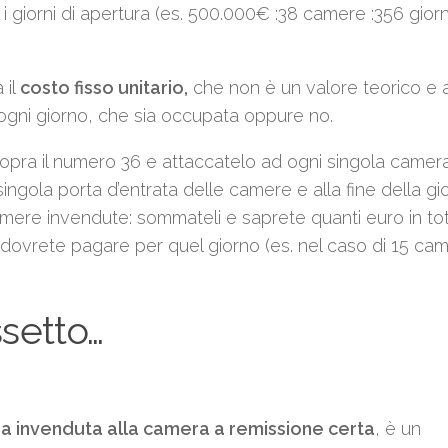
i giorni di apertura (es. 500.000€ :38 camere :356 giorn
 il
costo fisso unitario,
che non è un valore teorico e a
ogni giorno, che sia occupata oppure no.
 sopra il numero 36 e attaccatelo ad ogni singola camer
ingola porta d’entrata delle camere e alla fine della gi
e camere invendute: sommateli e saprete quanti euro in to
e dovrete pagare per quel giorno (es. nel caso di 15 ca
ssetto…
a invenduta alla camera a remissione certa
, è un