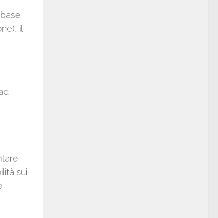
a base
e), il
 ad
ntare
lità sui
e