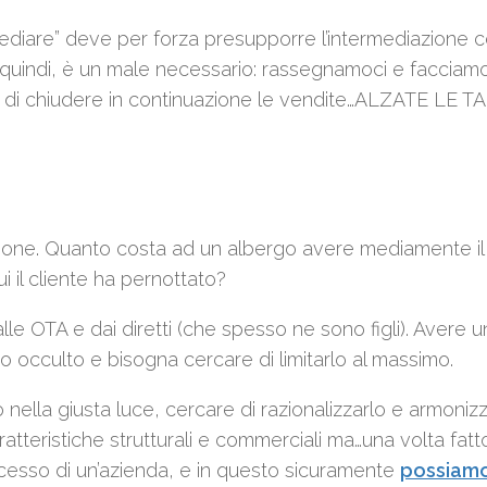
rmediare” deve per forza presupporre l’intermediazione
 quindi, è un male necessario: rassegnamoci e facciamo
 di chiudere in continuazione le vendite…ALZATE LE T
ilazione. Quanto costa ad un albergo avere mediamente i
 il cliente ha pernottato?
le OTA e dai diretti (che spesso ne sono figli). Avere u
 occulto e bisogna cercare di limitarlo al massimo.
 nella giusta luce, cercare di razionalizzarlo e armonizz
ratteristiche strutturali e commerciali ma…una volta fatt
successo di un’azienda, e in questo sicuramente
possiam