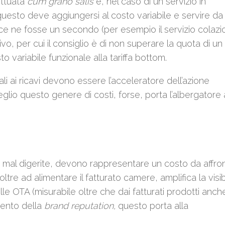
fettuata
cum grano salis
e, nel caso di un servizio in
questo deve aggiungersi al costo variabile e servire d
e ne fosse un secondo (per esempio il servizio colazion
vo, per cui il consiglio è di non superare la quota di un
o variabile funzionale alla tariffa bottom.
i ai ricavi devono essere l’acceleratore dell’azione
glio questo genere di costi, forse, porta l’albergatore
 mal digerite, devono rappresentare un costo da affro
e ad alimentare il fatturato camere, amplifica la visibi
le OTA (misurabile oltre che dai fatturati prodotti anch
mento della
brand reputation,
questo porta alla