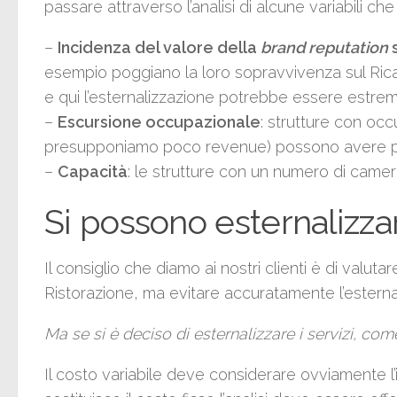
passare attraverso l’analisi di alcune variabili che
–
Incidenza del valore della
brand reputation
esempio poggiano la loro sopravvivenza sul Rica
e qui l’esternalizzazione potrebbe essere estr
–
Escursione occupazionale
: strutture con occ
presupponiamo poco revenue) possono avere più v
–
Capacità
: le strutture con un numero di camer
Si possono esternalizzare
Il consiglio che diamo ai nostri clienti è di valu
Ristorazione, ma evitare accuratamente l’esternali
Ma se si è deciso di esternalizzare i servizi, com
Il costo variabile deve considerare ovviamente l