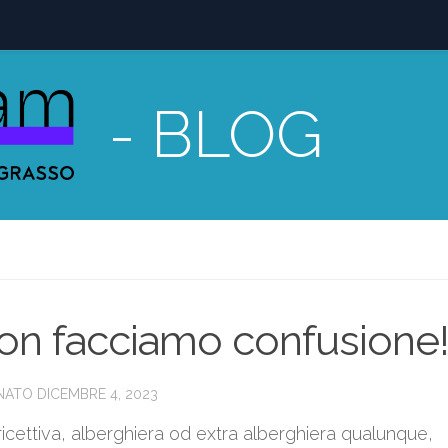
- BLOG
, non facciamo confusione
RNATO
DICEMBRE 4, 2023
a ricettiva, alberghiera od extra alberghiera qualunque,