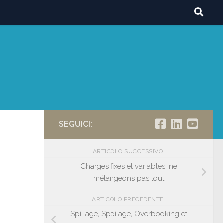
SEGUICI:
ARTICOLO SUCCESSIVO
!
Charges fixes et variables, ne
mélangeons pas tout
ARTICOLO PRECEDENTE
Spillage, Spoilage, Overbooking et