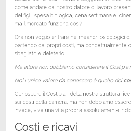
come andare dal nostro datore di lavoro presen
dei figli, spesa biologica, cena settimanale, ci
ma il mercato funziona cosi?
Ora non voglio entrare nei meandri psicologici di 
partendo dai propri costi, ma concettualmente 
sbagliato e deleterio.
Ma allora non dobbiamo considerare il Cost.p.a.
No! L’unico valore da conoscere è quello del
co
Conoscere il Cost.p.a.r. della nostra struttura r
sui costi della camera, ma non dobbiamo essere co
invece, vive una vita propria assolutamente indi
Costi e ricavi