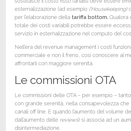
sostituisce il costo fisso l’analisi deve essere ef
esternalizzazione (ad esempio
l’Housekeeping)
per l’elaborazione della
tariffa bottom.
Qualora c
totale dei costi variabili potrebbe essere eccessi
servizio in esternalizzazione nel computo del cost
Nell’era del revenue management i costi funzional
commerciale e non il freno, così conoscere al me
affrontarli con maggiore serenità.
Le commissioni OTA
Le commissioni delle OTA – per esempio – tanto
con grande serenità, nella consapevolezza che oltr
canali off line. E quando l’aumento del volume del
dall’aumento delle
reviews
) si associa ad un au
disintermediazione.