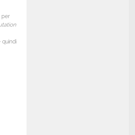
e per
utation
e quindi