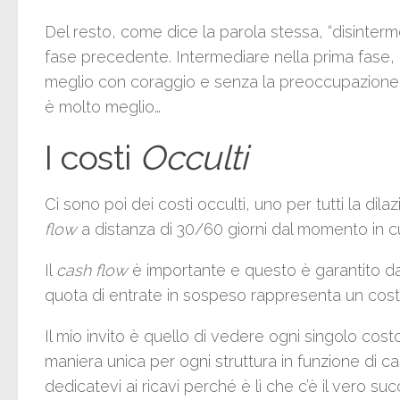
Del resto, come dice la parola stessa, “disinte
fase precedente. Intermediare nella prima fase,
meglio con coraggio e senza la preoccupazione
è molto meglio…
I costi
Occulti
Ci sono poi dei costi occulti, uno per tutti la d
flow
a distanza di 30/60 giorni dal momento in cui
Il
cash flow
è importante e questo è garantito dal
quota di entrate in sospeso rappresenta un costo
Il mio invito è quello di vedere ogni singolo costo
maniera unica per ogni struttura in funzione di ca
dedicatevi ai ricavi perché è lì che c’è il vero 