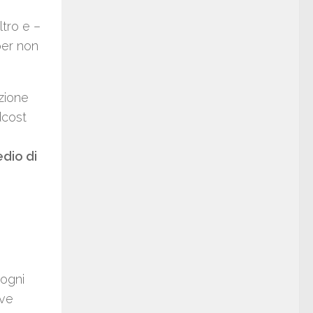
ltro e –
per non
zione
dcost
edio di
 ogni
eve