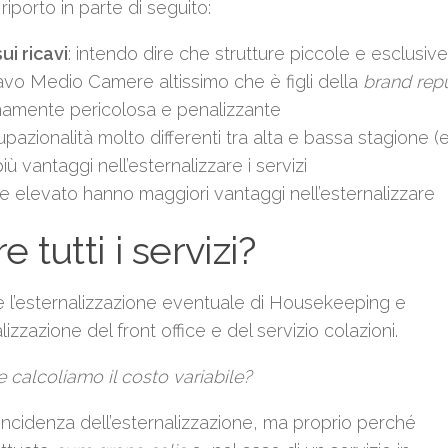
 riporto in parte di seguito:
sui ricavi
: intendo dire che strutture piccole e esclusiv
vo Medio Camere altissimo che è figli della
brand rep
emamente pericolosa e penalizzante
upazionalità molto differenti tra alta e bassa stagione (
antaggi nell’esternalizzare i servizi
e elevato hanno maggiori vantaggi nell’esternalizzare
 tutti i servizi?
tare l’esternalizzazione eventuale di Housekeeping e
zzazione del front office e del servizio colazioni.
e calcoliamo il costo variabile?
’incidenza dell’esternalizzazione, ma proprio perché