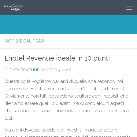
Salta al contenuto
NOTIZIE DAL TEAM
L’hotel Revenue ideale in 10 punti
DI
DATA REVENUE
·
MARZO 9, 2016
Questa volta vogliamo parlarvi di quello che secondo noi
può essere l’Hotel Revenue ideale in 10 punti fondamentali.
Ovviamente non tutti possiedono strutture con i requisiti che
riteniamo essere quelli più adatti. Ma ci sono alcuni aspetti
che secondo me sono – anzi dovrebbero – essere comuni a
tutti.
Ma a chi dovesse decidere di investire in questo settore,