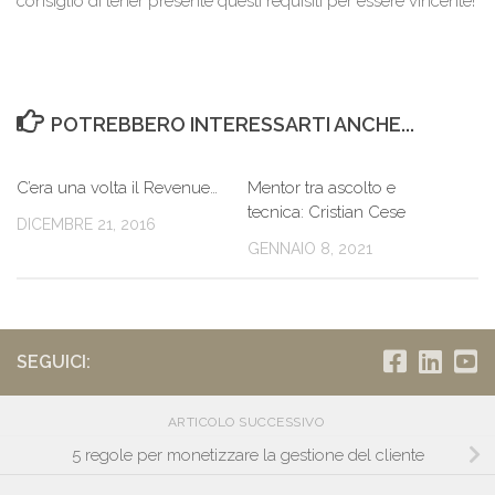
consiglio di tener presente questi requisiti per essere vincente!
POTREBBERO INTERESSARTI ANCHE...
C’era una volta il Revenue…
Mentor tra ascolto e
tecnica: Cristian Cese
DICEMBRE 21, 2016
GENNAIO 8, 2021
SEGUICI:
ARTICOLO SUCCESSIVO
5 regole per monetizzare la gestione del cliente