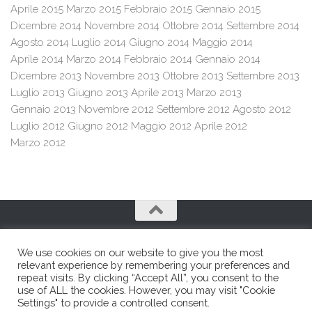
Aprile 2015
Marzo 2015
Febbraio 2015
Gennaio 2015
Dicembre 2014
Novembre 2014
Ottobre 2014
Settembre 2014
Agosto 2014
Luglio 2014
Giugno 2014
Maggio 2014
Aprile 2014
Marzo 2014
Febbraio 2014
Gennaio 2014
Dicembre 2013
Novembre 2013
Ottobre 2013
Settembre 2013
Luglio 2013
Giugno 2013
Aprile 2013
Marzo 2013
Gennaio 2013
Novembre 2012
Settembre 2012
Agosto 2012
Luglio 2012
Giugno 2012
Maggio 2012
Aprile 2012
Marzo 2012
We use cookies on our website to give you the most
relevant experience by remembering your preferences and
repeat visits. By clicking “Accept All”, you consent to the
use of ALL the cookies. However, you may visit "Cookie
Franco e Franco SRL © 2026. All Rights Reserved.
Settings" to provide a controlled consent.