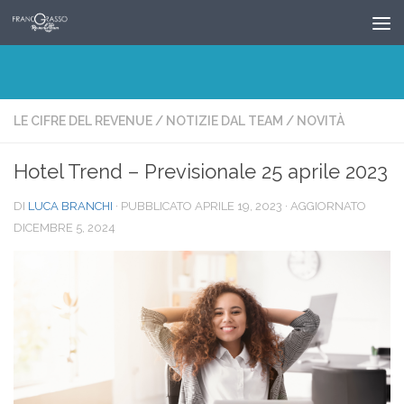
Salta al contenuto
LE CIFRE DEL REVENUE
/
NOTIZIE DAL TEAM
/
NOVITÀ
Hotel Trend – Previsionale 25 aprile 2023
DI
LUCA BRANCHI
· PUBBLICATO
APRILE 19, 2023
· AGGIORNATO
DICEMBRE 5, 2024