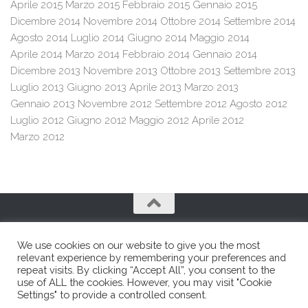
Aprile 2015
Marzo 2015
Febbraio 2015
Gennaio 2015
Dicembre 2014
Novembre 2014
Ottobre 2014
Settembre 2014
Agosto 2014
Luglio 2014
Giugno 2014
Maggio 2014
Aprile 2014
Marzo 2014
Febbraio 2014
Gennaio 2014
Dicembre 2013
Novembre 2013
Ottobre 2013
Settembre 2013
Luglio 2013
Giugno 2013
Aprile 2013
Marzo 2013
Gennaio 2013
Novembre 2012
Settembre 2012
Agosto 2012
Luglio 2012
Giugno 2012
Maggio 2012
Aprile 2012
Marzo 2012
We use cookies on our website to give you the most
relevant experience by remembering your preferences and
repeat visits. By clicking “Accept All”, you consent to the
use of ALL the cookies. However, you may visit "Cookie
Franco e Franco SRL © 2026. All Rights Reserved.
Settings" to provide a controlled consent.