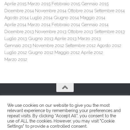
Aprile 2015
Marzo 2015
Febbraio 2015
Gennaio 2015
Dicembre 2014
Novembre 2014
Ottobre 2014
Settembre 2014
Agosto 2014
Luglio 2014
Giugno 2014
Maggio 2014
Aprile 2014
Marzo 2014
Febbraio 2014
Gennaio 2014
Dicembre 2013
Novembre 2013
Ottobre 2013
Settembre 2013
Luglio 2013
Giugno 2013
Aprile 2013
Marzo 2013
Gennaio 2013
Novembre 2012
Settembre 2012
Agosto 2012
Luglio 2012
Giugno 2012
Maggio 2012
Aprile 2012
Marzo 2012
We use cookies on our website to give you the most
relevant experience by remembering your preferences and
repeat visits. By clicking “Accept All”, you consent to the
use of ALL the cookies. However, you may visit "Cookie
Franco e Franco SRL © 2026. All Rights Reserved.
Settings" to provide a controlled consent.