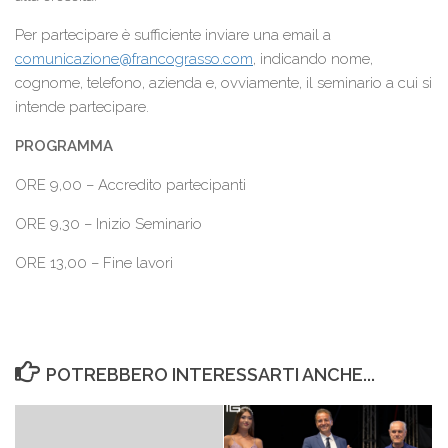
Per partecipare è sufficiente inviare una email a
comunicazione@francograsso.com
, indicando nome,
cognome, telefono, azienda e, ovviamente, il seminario a cui si
intende partecipare.
PROGRAMMA
ORE 9,00 – Accredito partecipanti
ORE 9,30 – Inizio Seminario
ORE 13,00 – Fine lavori
POTREBBERO INTERESSARTI ANCHE...