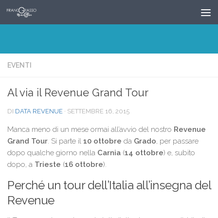
Salta al contenuto
EVENTI
Al via il Revenue Grand Tour
DI
DATA REVENUE
·
SETTEMBRE 16, 2015
Manca meno di un mese ormai all’avvio del nostro
Revenue
Grand Tour
. Si parte il
10 ottobre
da
Grado
, per passare
dopo qualche giorno nella
Carnia
(
14 ottobre
) e, subito
dopo, a
Trieste
(
16 ottobre
).
Perché un tour dell’Italia all’insegna del
Revenue